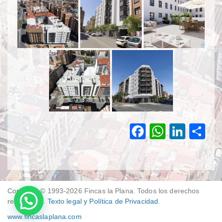
F
W
Li
C
a
h
n
o
c
at
k
m
e
s
e
p
b
A
dI
ar
Copyright © 1993-2026
Fincas la Plana
. Todos los derechos
reservados.
Texto legal y Política de Privacidad
.
o
p
n
tir
www.fincaslaplana.com