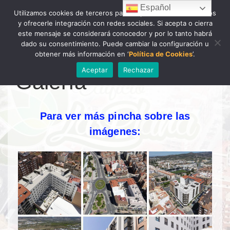
Español
Utilizamos cookies de terceros para mejorar nuestros servicios
y ofrecerle integración con redes sociales. Si acepta o cierra
Alternar
este mensaje se considerará conocedor y por lo tanto habrá
navegac
dado su consentimiento. Puede cambiar la configuración u
obtener más información en ‘
Política de Cookies
’.
Aceptar
Rechazar
Galería
Para ver más pincha sobre las
imágenes: